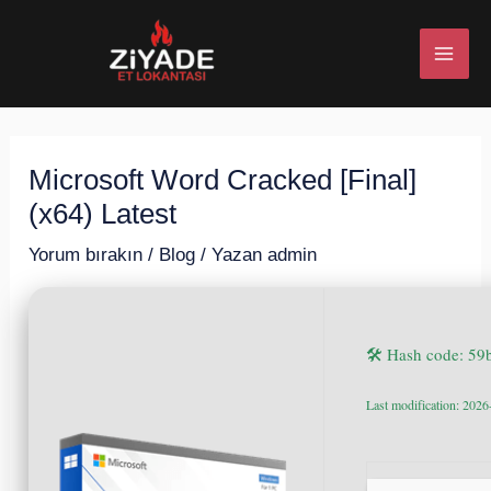
İçeriğe
Post
MAI
atla
navigation
ME
Microsoft Word Cracked [Final]
U
(x64) Latest
ESI
Yorum bırakın
/
Blog
/ Yazan
admin
🛠 Hash code: 5
U
Last modification: 202
ESI