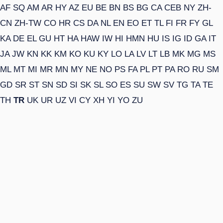
AF
SQ
AM
AR
HY
AZ
EU
BE
BN
BS
BG
CA
CEB
NY
ZH-
CN
ZH-TW
CO
HR
CS
DA
NL
EN
EO
ET
TL
FI
FR
FY
GL
KA
DE
EL
GU
HT
HA
HAW
IW
HI
HMN
HU
IS
IG
ID
GA
IT
JA
JW
KN
KK
KM
KO
KU
KY
LO
LA
LV
LT
LB
MK
MG
MS
ML
MT
MI
MR
MN
MY
NE
NO
PS
FA
PL
PT
PA
RO
RU
SM
GD
SR
ST
SN
SD
SI
SK
SL
SO
ES
SU
SW
SV
TG
TA
TE
TH
TR
UK
UR
UZ
VI
CY
XH
YI
YO
ZU