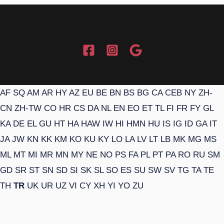
AF
SQ
AM
AR
HY
AZ
EU
BE
BN
BS
BG
CA
CEB
NY
ZH-
CN
ZH-TW
CO
HR
CS
DA
NL
EN
EO
ET
TL
FI
FR
FY
GL
KA
DE
EL
GU
HT
HA
HAW
IW
HI
HMN
HU
IS
IG
ID
GA
IT
JA
JW
KN
KK
KM
KO
KU
KY
LO
LA
LV
LT
LB
MK
MG
MS
ML
MT
MI
MR
MN
MY
NE
NO
PS
FA
PL
PT
PA
RO
RU
SM
GD
SR
ST
SN
SD
SI
SK
SL
SO
ES
SU
SW
SV
TG
TA
TE
TH
TR
UK
UR
UZ
VI
CY
XH
YI
YO
ZU