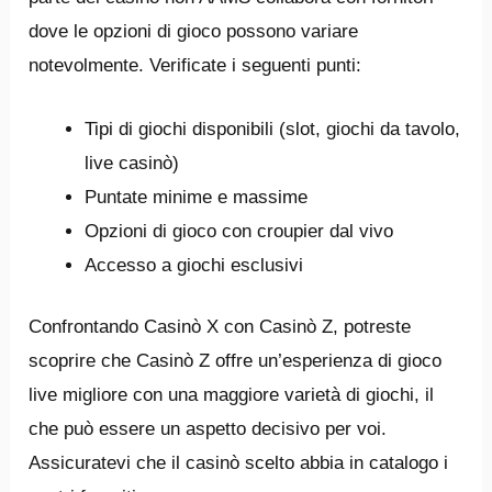
dove le opzioni di gioco possono variare
notevolmente. Verificate i seguenti punti:
Tipi di giochi disponibili (slot, giochi da tavolo,
live casinò)
Puntate minime e massime
Opzioni di gioco con croupier dal vivo
Accesso a giochi esclusivi
Confrontando Casinò X con Casinò Z, potreste
scoprire che Casinò Z offre un’esperienza di gioco
live migliore con una maggiore varietà di giochi, il
che può essere un aspetto decisivo per voi.
Assicuratevi che il casinò scelto abbia in catalogo i