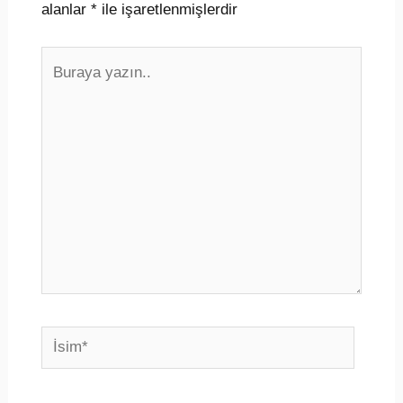
alanlar
*
ile işaretlenmişlerdir
Buraya
yazın..
İsim*