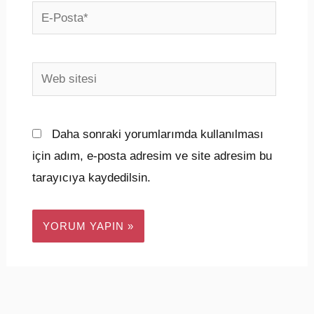
E-
Posta*
Web
sitesi
Daha sonraki yorumlarımda kullanılması
için adım, e-posta adresim ve site adresim bu
tarayıcıya kaydedilsin.