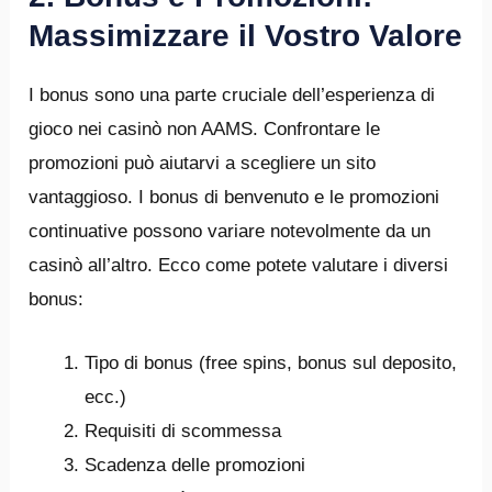
Massimizzare il Vostro Valore
I bonus sono una parte cruciale dell’esperienza di
gioco nei casinò non AAMS. Confrontare le
promozioni può aiutarvi a scegliere un sito
vantaggioso. I bonus di benvenuto e le promozioni
continuative possono variare notevolmente da un
casinò all’altro. Ecco come potete valutare i diversi
bonus:
Tipo di bonus (free spins, bonus sul deposito,
ecc.)
Requisiti di scommessa
Scadenza delle promozioni