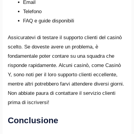
Email
Telefono
FAQ e guide disponibili
Assicuratevi di testare il supporto clienti del casinò
scelto. Se doveste avere un problema, è
fondamentale poter contare su una squadra che
risponde rapidamente. Alcuni casinò, come Casinò
Y, sono noti per il loro supporto clienti eccellente,
mentre altri potrebbero farvi attendere diversi giorni.
Non abbiate paura di contattare il servizio clienti
prima di iscriversi!
Conclusione