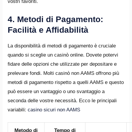
vostri favoriti.
4. Metodi di Pagamento:
Facilità e Affidabilità
La disponibilità di metodi di pagamento è cruciale
quando si sceglie un casinò online. Dovete potervi
fidare delle opzioni che utilizzate per depositare e
prelevare fondi. Molti casinò non AAMS offrono più
metodi di pagamento rispetto a quelli AAMS e questo
può essere un vantaggio o uno svantaggio a
seconda delle vostre necessità. Ecco le principali
variabili:
casino sicuri non AAMS
Metodo di
Tempo di