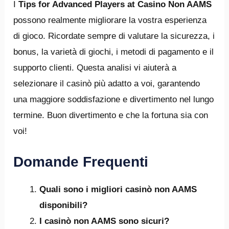
I
Tips for Advanced Players at Casino Non AAMS
possono realmente migliorare la vostra esperienza
di gioco. Ricordate sempre di valutare la sicurezza, i
bonus, la varietà di giochi, i metodi di pagamento e il
supporto clienti. Questa analisi vi aiuterà a
selezionare il casinò più adatto a voi, garantendo
una maggiore soddisfazione e divertimento nel lungo
termine. Buon divertimento e che la fortuna sia con
voi!
Domande Frequenti
Quali sono i migliori casinò non AAMS
disponibili?
I casinò non AAMS sono sicuri?