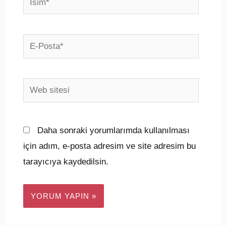
E-
Posta*
Web
sitesi
Daha sonraki yorumlarımda kullanılması
için adım, e-posta adresim ve site adresim bu
tarayıcıya kaydedilsin.