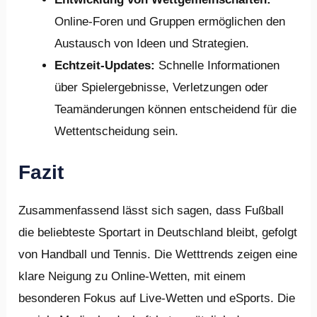
Online-Foren und Gruppen ermöglichen den
Austausch von Ideen und Strategien.
Echtzeit-Updates:
Schnelle Informationen
über Spielergebnisse, Verletzungen oder
Teamänderungen können entscheidend für die
Wettentscheidung sein.
Fazit
Zusammenfassend lässt sich sagen, dass Fußball
die beliebteste Sportart in Deutschland bleibt, gefolgt
von Handball und Tennis. Die Wetttrends zeigen eine
klare Neigung zu Online-Wetten, mit einem
besonderen Fokus auf Live-Wetten und eSports. Die