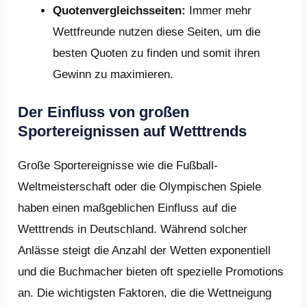
Quotenvergleichsseiten:
Immer mehr
Wettfreunde nutzen diese Seiten, um die
besten Quoten zu finden und somit ihren
Gewinn zu maximieren.
Der Einfluss von großen
Sportereignissen auf Wetttrends
Große Sportereignisse wie die Fußball-
Weltmeisterschaft oder die Olympischen Spiele
haben einen maßgeblichen Einfluss auf die
Wetttrends in Deutschland. Während solcher
Anlässe steigt die Anzahl der Wetten exponentiell
und die Buchmacher bieten oft spezielle Promotions
an. Die wichtigsten Faktoren, die die Wettneigung