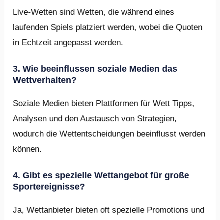
Live-Wetten sind Wetten, die während eines
laufenden Spiels platziert werden, wobei die Quoten
in Echtzeit angepasst werden.
3. Wie beeinflussen soziale Medien das
Wettverhalten?
Soziale Medien bieten Plattformen für Wett Tipps,
Analysen und den Austausch von Strategien,
wodurch die Wettentscheidungen beeinflusst werden
können.
4. Gibt es spezielle Wettangebot für große
Sportereignisse?
Ja, Wettanbieter bieten oft spezielle Promotions und