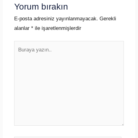
Yorum bırakın
E-posta adresiniz yayınlanmayacak.
Gerekli
alanlar
*
ile işaretlenmişlerdir
Buraya
yazın..