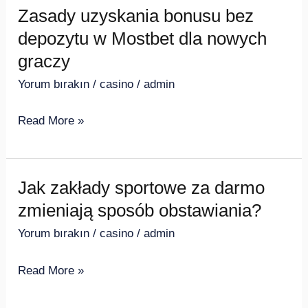
Zasady uzyskania bonusu bez
Zasady
depozytu w Mostbet dla nowych
uzyskania
bonusu
graczy
bez
Yorum bırakın
/
casino
/
admin
depozytu
Read More »
w
Mostbet
dla
Jak zakłady sportowe za darmo
nowych
Jak
graczy
zmieniają sposób obstawiania?
zakłady
sportowe
Yorum bırakın
/
casino
/
admin
za
Read More »
darmo
zmieniają