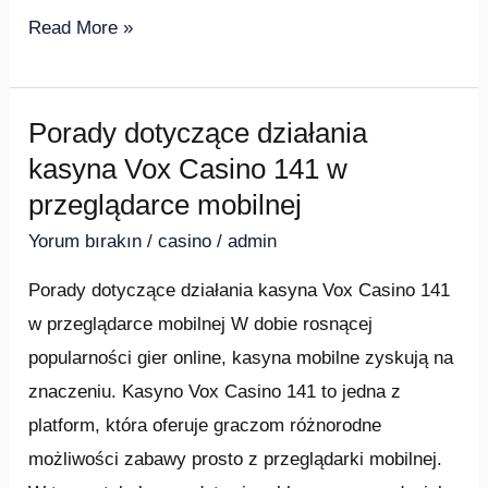
Read More »
po
přihlášení
na
Porady dotyczące działania
Mostbet
Porady
kasyna Vox Casino 141 w
dotyczące
działania
przeglądarce mobilnej
kasyna
Yorum bırakın
/
casino
/
admin
Vox
Porady dotyczące działania kasyna Vox Casino 141
Casino
w przeglądarce mobilnej W dobie rosnącej
141
popularności gier online, kasyna mobilne zyskują na
w
znaczeniu. Kasyno Vox Casino 141 to jedna z
przeglądarce
platform, która oferuje graczom różnorodne
mobilnej
możliwości zabawy prosto z przeglądarki mobilnej.