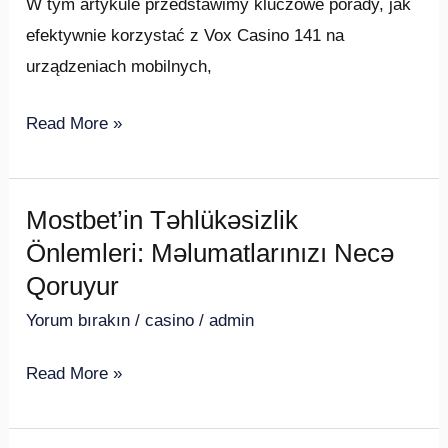
W tym artykule przedstawimy kluczowe porady, jak
efektywnie korzystać z Vox Casino 141 na
urządzeniach mobilnych,
Read More »
Mostbet’in Təhlükəsizlik
Mostbet’in
Önlemleri: Məlumatlarınızı Necə
Təhlükəsizlik
Önlemleri:
Qoruyur
Məlumatlarınızı
Yorum bırakın
/
casino
/
admin
Necə
Read More »
Qoruyur