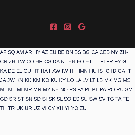
AF
SQ
AM
AR
HY
AZ
EU
BE
BN
BS
BG
CA
CEB
NY
ZH-
CN
ZH-TW
CO
HR
CS
DA
NL
EN
EO
ET
TL
FI
FR
FY
GL
KA
DE
EL
GU
HT
HA
HAW
IW
HI
HMN
HU
IS
IG
ID
GA
IT
JA
JW
KN
KK
KM
KO
KU
KY
LO
LA
LV
LT
LB
MK
MG
MS
ML
MT
MI
MR
MN
MY
NE
NO
PS
FA
PL
PT
PA
RO
RU
SM
GD
SR
ST
SN
SD
SI
SK
SL
SO
ES
SU
SW
SV
TG
TA
TE
TH
TR
UK
UR
UZ
VI
CY
XH
YI
YO
ZU