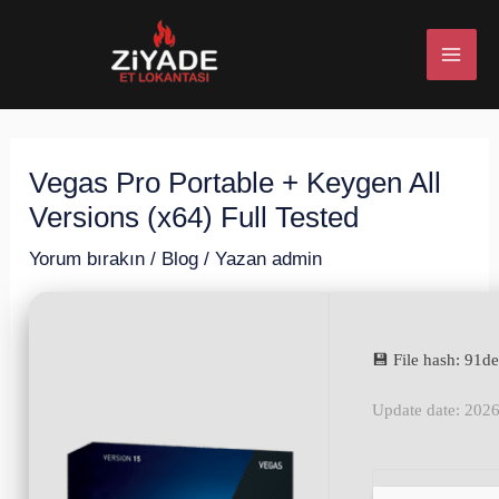
İçeriğe
Post
MAI
atla
navigation
ME
Vegas Pro Portable + Keygen All
U
Versions (x64) Full Tested
ESI
Yorum bırakın
/
Blog
/ Yazan
admin
💾 File hash: 9
U
Update date: 202
ESI