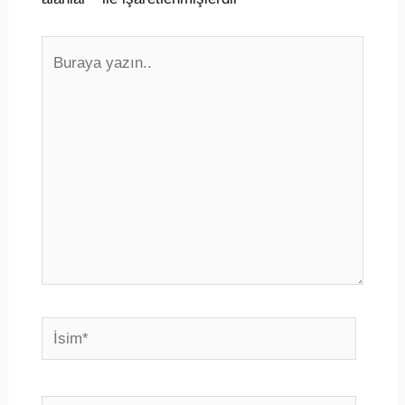
Buraya
yazın..
İsim*