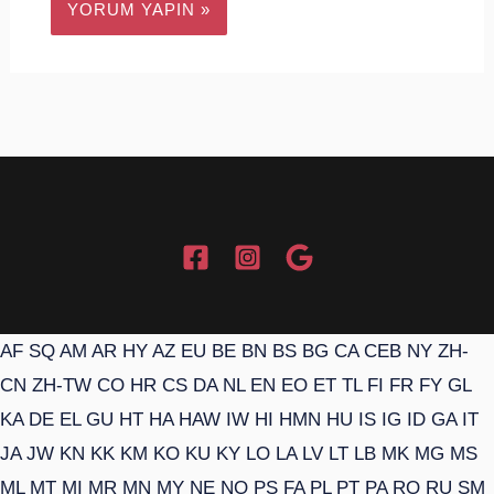
AF
SQ
AM
AR
HY
AZ
EU
BE
BN
BS
BG
CA
CEB
NY
ZH-
CN
ZH-TW
CO
HR
CS
DA
NL
EN
EO
ET
TL
FI
FR
FY
GL
KA
DE
EL
GU
HT
HA
HAW
IW
HI
HMN
HU
IS
IG
ID
GA
IT
JA
JW
KN
KK
KM
KO
KU
KY
LO
LA
LV
LT
LB
MK
MG
MS
ML
MT
MI
MR
MN
MY
NE
NO
PS
FA
PL
PT
PA
RO
RU
SM