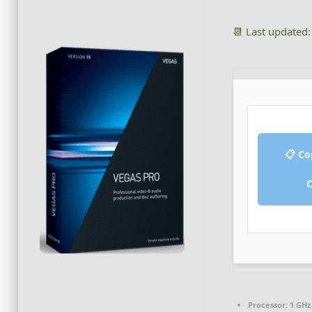
📆 Last updated
📋 Co
Processor:
1 GHz