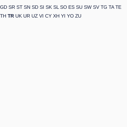
GD
SR
ST
SN
SD
SI
SK
SL
SO
ES
SU
SW
SV
TG
TA
TE
TH
TR
UK
UR
UZ
VI
CY
XH
YI
YO
ZU