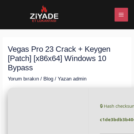
İçeriğe
Post
MAI
atla
navigation
ME
Vegas Pro 23 Crack + Keygen
U
[Patch] [x86x64] Windows 10
ESI
Bypass
Yorum bırakın
/
Blog
/ Yazan
admin
U
🔒 Hash checksu
ESI
c1de3bdb3b40