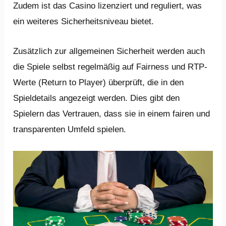
Zudem ist das Casino lizenziert und reguliert, was
ein weiteres Sicherheitsniveau bietet.
Zusätzlich zur allgemeinen Sicherheit werden auch
die Spiele selbst regelmäßig auf Fairness und RTP-
Werte (Return to Player) überprüft, die in den
Spieldetails angezeigt werden. Dies gibt den
Spielern das Vertrauen, dass sie in einem fairen und
transparenten Umfeld spielen.