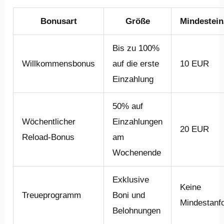
Bonusart
Größe
Mindestei
Bis zu 100%
Willkommensbonus
auf die erste
10 EUR
Einzahlung
50% auf
Wöchentlicher
Einzahlungen
20 EUR
Reload-Bonus
am
Wochenende
Exklusive
Keine
Treueprogramm
Boni und
Mindestanf
Belohnungen