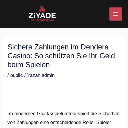
İçeriğe
Post
MAI
atla
navigation
ME
Sichere Zahlungen im Dendera
U
Casino: So schützen Sie Ihr Geld
ESI
beim Spielen
/
public
/ Yazan
admin
U
ESI
Im modernen Glücksspielumfeld spielt die Sicherheit
von Zahlungen eine entscheidende Rolle. Spieler