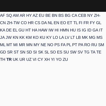
AF
SQ
AM
AR
HY
AZ
EU
BE
BN
BS
BG
CA
CEB
NY
ZH-
CN
ZH-TW
CO
HR
CS
DA
NL
EN
EO
ET
TL
FI
FR
FY
GL
KA
DE
EL
GU
HT
HA
HAW
IW
HI
HMN
HU
IS
IG
ID
GA
IT
JA
JW
KN
KK
KM
KO
KU
KY
LO
LA
LV
LT
LB
MK
MG
MS
ML
MT
MI
MR
MN
MY
NE
NO
PS
FA
PL
PT
PA
RO
RU
SM
GD
SR
ST
SN
SD
SI
SK
SL
SO
ES
SU
SW
SV
TG
TA
TE
TH
TR
UK
UR
UZ
VI
CY
XH
YI
YO
ZU