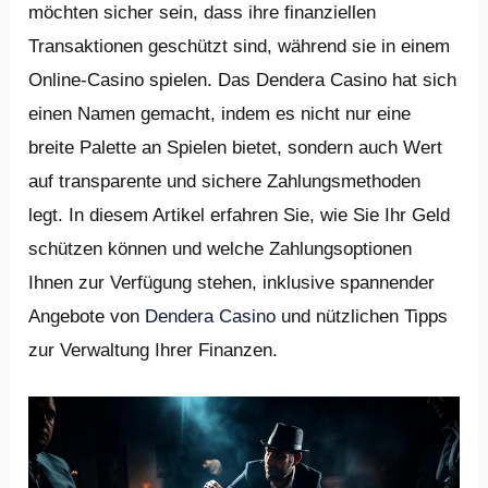
möchten sicher sein, dass ihre finanziellen
Transaktionen geschützt sind, während sie in einem
Online-Casino spielen. Das Dendera Casino hat sich
einen Namen gemacht, indem es nicht nur eine
breite Palette an Spielen bietet, sondern auch Wert
auf transparente und sichere Zahlungsmethoden
legt. In diesem Artikel erfahren Sie, wie Sie Ihr Geld
schützen können und welche Zahlungsoptionen
Ihnen zur Verfügung stehen, inklusive spannender
Angebote von
Dendera Casino
und nützlichen Tipps
zur Verwaltung Ihrer Finanzen.