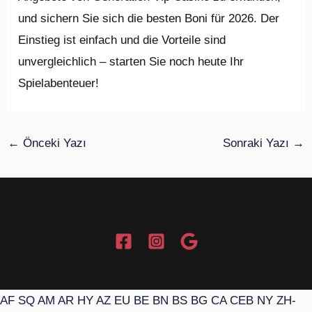
und sichern Sie sich die besten Boni für 2026. Der
Einstieg ist einfach und die Vorteile sind
unvergleichlich – starten Sie noch heute Ihr
Spielabenteuer!
←
Önceki Yazı
Sonraki Yazı
→
AF
SQ
AM
AR
HY
AZ
EU
BE
BN
BS
BG
CA
CEB
NY
ZH-