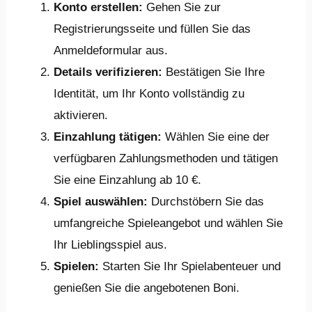
Konto erstellen:
Gehen Sie zur
Registrierungsseite und füllen Sie das
Anmeldeformular aus.
Details verifizieren:
Bestätigen Sie Ihre
Identität, um Ihr Konto vollständig zu
aktivieren.
Einzahlung tätigen:
Wählen Sie eine der
verfügbaren Zahlungsmethoden und tätigen
Sie eine Einzahlung ab 10 €.
Spiel auswählen:
Durchstöbern Sie das
umfangreiche Spieleangebot und wählen Sie
Ihr Lieblingsspiel aus.
Spielen:
Starten Sie Ihr Spielabenteuer und
genießen Sie die angebotenen Boni.