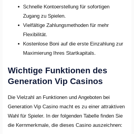
Schnelle Kontoerstellung für sofortigen
Zugang zu Spielen.
Vielfältige Zahlungsmethoden für mehr
Flexibilität.
Kostenlose Boni auf die erste Einzahlung zur
Maximierung Ihres Startkapitals.
Wichtige Funktionen des
Generation Vip Casinos
Die Vielzahl an Funktionen und Angeboten bei
Generation Vip Casino macht es zu einer attraktiven
Wahl für Spieler. In der folgenden Tabelle finden Sie
die Kernmerkmale, die dieses Casino auszeichnen: