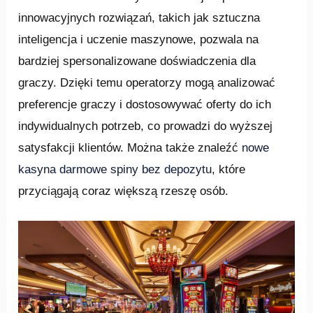
innowacyjnych rozwiązań, takich jak sztuczna
inteligencja i uczenie maszynowe, pozwala na
bardziej spersonalizowane doświadczenia dla
graczy. Dzięki temu operatorzy mogą analizować
preferencje graczy i dostosowywać oferty do ich
indywidualnych potrzeb, co prowadzi do wyższej
satysfakcji klientów. Można także znaleźć
nowe
kasyna darmowe spiny bez depozytu
, które
przyciągają coraz większą rzeszę osób.