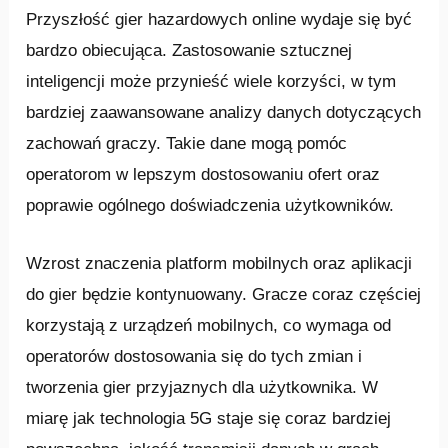
Przyszłość gier hazardowych online wydaje się być
bardzo obiecująca. Zastosowanie sztucznej
inteligencji może przynieść wiele korzyści, w tym
bardziej zaawansowane analizy danych dotyczących
zachowań graczy. Takie dane mogą pomóc
operatorom w lepszym dostosowaniu ofert oraz
poprawie ogólnego doświadczenia użytkowników.
Wzrost znaczenia platform mobilnych oraz aplikacji
do gier będzie kontynuowany. Gracze coraz częściej
korzystają z urządzeń mobilnych, co wymaga od
operatorów dostosowania się do tych zmian i
tworzenia gier przyjaznych dla użytkownika. W
miarę jak technologia 5G staje się coraz bardziej