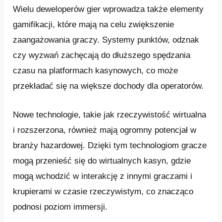
Wielu deweloperów gier wprowadza także elementy
gamifikacji, które mają na celu zwiększenie
zaangażowania graczy. Systemy punktów, odznak
czy wyzwań zachęcają do dłuższego spędzania
czasu na platformach kasynowych, co może
przekładać się na większe dochody dla operatorów.
Nowe technologie, takie jak rzeczywistość wirtualna
i rozszerzona, również mają ogromny potencjał w
branży hazardowej. Dzięki tym technologiom gracze
mogą przenieść się do wirtualnych kasyn, gdzie
mogą wchodzić w interakcję z innymi graczami i
krupierami w czasie rzeczywistym, co znacząco
podnosi poziom immersji.