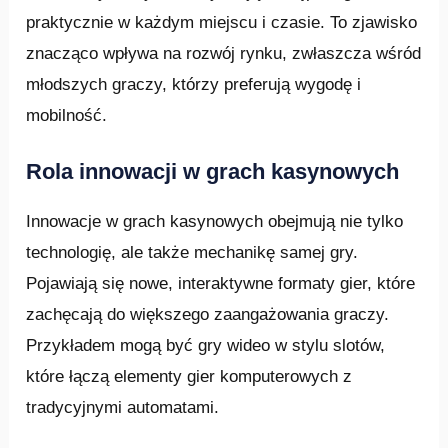
praktycznie w każdym miejscu i czasie. To zjawisko
znacząco wpływa na rozwój rynku, zwłaszcza wśród
młodszych graczy, którzy preferują wygodę i
mobilność.
Rola innowacji w grach kasynowych
Innowacje w grach kasynowych obejmują nie tylko
technologię, ale także mechanikę samej gry.
Pojawiają się nowe, interaktywne formaty gier, które
zachęcają do większego zaangażowania graczy.
Przykładem mogą być gry wideo w stylu slotów,
które łączą elementy gier komputerowych z
tradycyjnymi automatami.