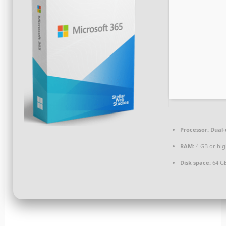
Processor:
Dual-
RAM:
4 GB or hi
Disk space:
64 GB