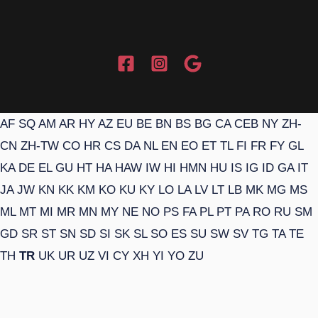
AF
SQ
AM
AR
HY
AZ
EU
BE
BN
BS
BG
CA
CEB
NY
ZH-
CN
ZH-TW
CO
HR
CS
DA
NL
EN
EO
ET
TL
FI
FR
FY
GL
KA
DE
EL
GU
HT
HA
HAW
IW
HI
HMN
HU
IS
IG
ID
GA
IT
JA
JW
KN
KK
KM
KO
KU
KY
LO
LA
LV
LT
LB
MK
MG
MS
ML
MT
MI
MR
MN
MY
NE
NO
PS
FA
PL
PT
PA
RO
RU
SM
GD
SR
ST
SN
SD
SI
SK
SL
SO
ES
SU
SW
SV
TG
TA
TE
TH
TR
UK
UR
UZ
VI
CY
XH
YI
YO
ZU