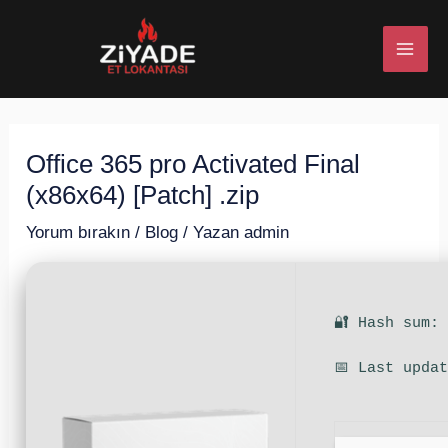
İçeriğe
Post
MAI
atla
navigation
ME
Office 365 pro Activated Final
U
(x86x64) [Patch] .zip
ESI
Yorum bırakın
/
Blog
/ Yazan
admin
🔐 Hash sum:
U
📅 Last upda
ESI