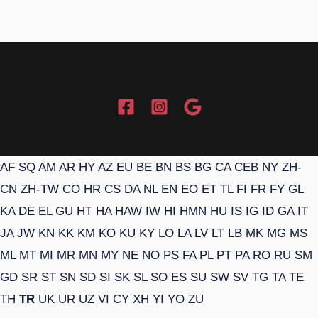
AF
SQ
AM
AR
HY
AZ
EU
BE
BN
BS
BG
CA
CEB
NY
ZH-
CN
ZH-TW
CO
HR
CS
DA
NL
EN
EO
ET
TL
FI
FR
FY
GL
KA
DE
EL
GU
HT
HA
HAW
IW
HI
HMN
HU
IS
IG
ID
GA
IT
JA
JW
KN
KK
KM
KO
KU
KY
LO
LA
LV
LT
LB
MK
MG
MS
ML
MT
MI
MR
MN
MY
NE
NO
PS
FA
PL
PT
PA
RO
RU
SM
GD
SR
ST
SN
SD
SI
SK
SL
SO
ES
SU
SW
SV
TG
TA
TE
TH
TR
UK
UR
UZ
VI
CY
XH
YI
YO
ZU