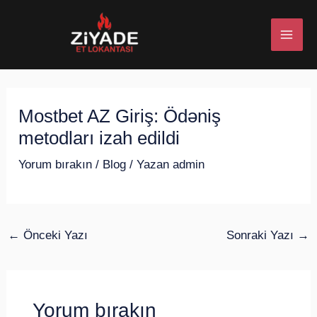
İçeriğe
Post
MAI
atla
navigation
ME
Mostbet AZ Giriş: Ödəniş
U
metodları izah edildi
ESI
Yorum bırakın
/
Blog
/ Yazan
admin
U
←
Önceki Yazı
Sonraki Yazı
→
ESI
Yorum bırakın