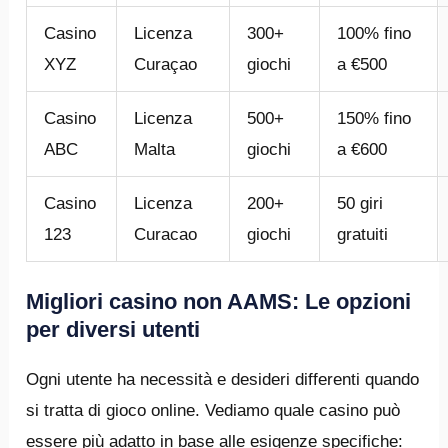
Casino
Licenza
300+
100% fino
XYZ
Curaçao
giochi
a €500
Casino
Licenza
500+
150% fino
ABC
Malta
giochi
a €600
Casino
Licenza
200+
50 giri
123
Curacao
giochi
gratuiti
Migliori casino non AAMS: Le opzioni
per diversi utenti
Ogni utente ha necessità e desideri differenti quando
si tratta di gioco online. Vediamo quale casino può
essere più adatto in base alle esigenze specifiche: