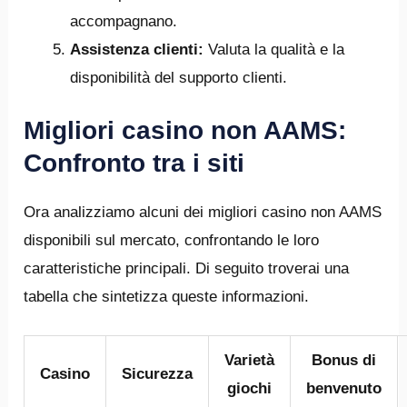
accompagnano.
Assistenza clienti:
Valuta la qualità e la
disponibilità del supporto clienti.
Migliori casino non AAMS:
Confronto tra i siti
Ora analizziamo alcuni dei migliori casino non AAMS
disponibili sul mercato, confrontando le loro
caratteristiche principali. Di seguito troverai una
tabella che sintetizza queste informazioni.
Varietà
Bonus di
Casino
Sicurezza
giochi
benvenuto