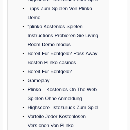
Tipps Zum Spielen Von Plinko
Demo
“plinko Kostenlos Spielen
Instructions Probieren Sie Living
Room Demo-modus
Bereit Für Echtgeld? Pass Away
Besten Plinko-casinos
Bereit Für Echtgeld?
Gameplay
Plinko – Kostenlos On The Web
Spielen Ohne Anmeldung
Highscore-listezurück Zum Spiel
Vorteile Jeder Kostenlosen
Versionen Von Plinko