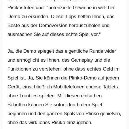
Risikostufen und” “potenzielle Gewinne in welcher
Demo zu erkunden. Diese Tipps helfen Ihnen, das
Beste aus der Demoversion herauszuholen und
ausmachen Sie auf dieses echte Spiel vor.”
Ja, die Demo spiegelt das eigentliche Runde wider
und ermöglicht es Ihnen, das Gameplay und die
Funktionen zu verstehen, ohne dass echtes Geld im
Spiel ist. Ja, Sie können die Plinko-Demo auf jedem
Gerät, einschließlich Mobiltelefonen ebenso Tablets,
ohne Troubles spielen. Mit diesen einfachen
Schritten können Sie sofort durch dem Spiel
beginnen und den ganzen Spaß von Plinko genießen,
ohne das wirkliches Risiko einzugehen.