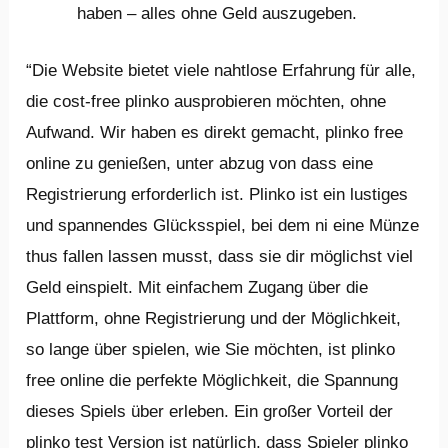
haben – alles ohne Geld auszugeben.
“Die Website bietet viele nahtlose Erfahrung für alle,
die cost-free plinko ausprobieren möchten, ohne
Aufwand. Wir haben es direkt gemacht, plinko free
online zu genießen, unter abzug von dass eine
Registrierung erforderlich ist. Plinko ist ein lustiges
und spannendes Glücksspiel, bei dem ni eine Münze
thus fallen lassen musst, dass sie dir möglichst viel
Geld einspielt. Mit einfachem Zugang über die
Plattform, ohne Registrierung und der Möglichkeit,
so lange über spielen, wie Sie möchten, ist plinko
free online die perfekte Möglichkeit, die Spannung
dieses Spiels über erleben. Ein großer Vorteil der
plinko test Version ist natürlich, dass Spieler plinko