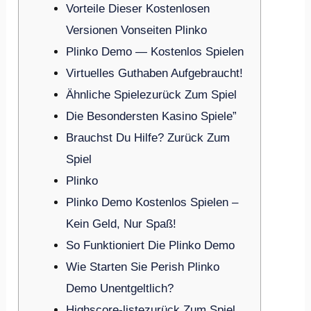
Vorteile Dieser Kostenlosen
Versionen Vonseiten Plinko
Plinko Demo — Kostenlos Spielen
Virtuelles Guthaben Aufgebraucht!
Ähnliche Spielezurück Zum Spiel
Die Besondersten Kasino Spiele”
Brauchst Du Hilfe? Zurück Zum
Spiel
Plinko
Plinko Demo Kostenlos Spielen –
Kein Geld, Nur Spaß!
So Funktioniert Die Plinko Demo
Wie Starten Sie Perish Plinko
Demo Unentgeltlich?
Highscore-listezurück Zum Spiel