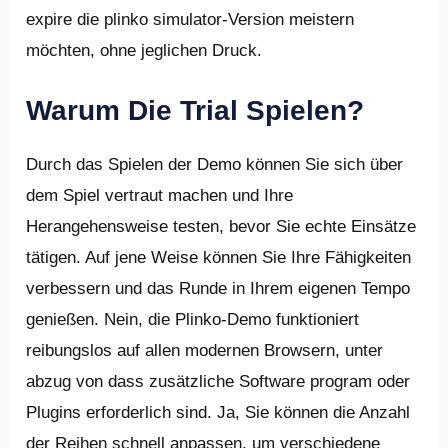
expire die plinko simulator-Version meistern
möchten, ohne jeglichen Druck.
Warum Die Trial Spielen?
Durch das Spielen der Demo können Sie sich über
dem Spiel vertraut machen und Ihre
Herangehensweise testen, bevor Sie echte Einsätze
tätigen. Auf jene Weise können Sie Ihre Fähigkeiten
verbessern und das Runde in Ihrem eigenen Tempo
genießen. Nein, die Plinko-Demo funktioniert
reibungslos auf allen modernen Browsern, unter
abzug von dass zusätzliche Software program oder
Plugins erforderlich sind. Ja, Sie können die Anzahl
der Reihen schnell anpassen, um verschiedene