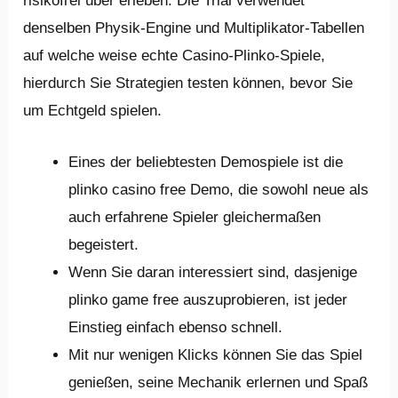
risikofrei über erleben. Die Trial verwendet
denselben Physik-Engine und Multiplikator-Tabellen
auf welche weise echte Casino-Plinko-Spiele,
hierdurch Sie Strategien testen können, bevor Sie
um Echtgeld spielen.
Eines der beliebtesten Demospiele ist die
plinko casino free Demo, die sowohl neue als
auch erfahrene Spieler gleichermaßen
begeistert.
Wenn Sie daran interessiert sind, dasjenige
plinko game free auszuprobieren, ist jeder
Einstieg einfach ebenso schnell.
Mit nur wenigen Klicks können Sie das Spiel
genießen, seine Mechanik erlernen und Spaß