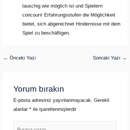
lauschig wie möglich ist und Spielern
concourir Erfahrungsstufen die Möglichkeit
bietet, sich abgerechnet Hindernisse mit dem
Spiel zu beschäftigen.
←
Önceki Yazı
Sonraki Yazı
→
Yorum bırakın
E-posta adresiniz yayınlanmayacak.
Gerekli
alanlar
*
ile işaretlenmişlerdir
Buraya