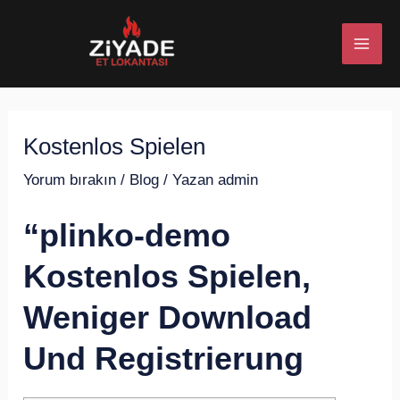
İçeriğe
Post
MAI
atla
navigation
ME
Kostenlos Spielen
U
Yorum bırakın
/
Blog
/ Yazan
admin
ESI
“plinko-demo
Kostenlos Spielen,
U
Weniger Download
ESI
Und Registrierung