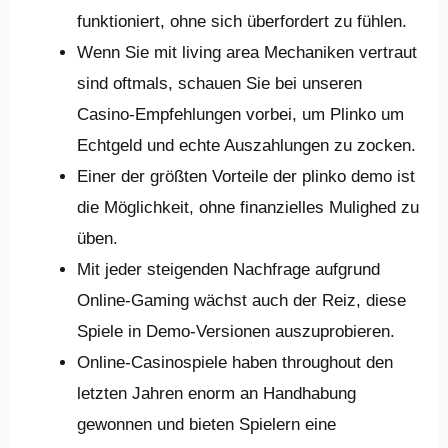
funktioniert, ohne sich überfordert zu fühlen.
Wenn Sie mit living area Mechaniken vertraut
sind oftmals, schauen Sie bei unseren
Casino-Empfehlungen vorbei, um Plinko um
Echtgeld und echte Auszahlungen zu zocken.
Einer der größten Vorteile der plinko demo ist
die Möglichkeit, ohne finanzielles Mulighed zu
üben.
Mit jeder steigenden Nachfrage aufgrund
Online-Gaming wächst auch der Reiz, diese
Spiele in Demo-Versionen auszuprobieren.
Online-Casinospiele haben throughout den
letzten Jahren enorm an Handhabung
gewonnen und bieten Spielern eine