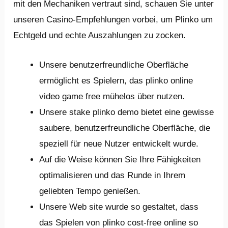
mit den Mechaniken vertraut sind, schauen Sie unter
unseren Casino-Empfehlungen vorbei, um Plinko um
Echtgeld und echte Auszahlungen zu zocken.
Unsere benutzerfreundliche Oberfläche
ermöglicht es Spielern, das plinko online
video game free mühelos über nutzen.
Unsere stake plinko demo bietet eine gewisse
saubere, benutzerfreundliche Oberfläche, die
speziell für neue Nutzer entwickelt wurde.
Auf die Weise können Sie Ihre Fähigkeiten
optimalisieren und das Runde in Ihrem
geliebten Tempo genießen.
Unsere Web site wurde so gestaltet, dass
das Spielen von plinko cost-free online so