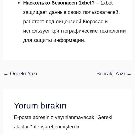
Насколько безопасен 1xbet?
– 1xbet
защищает данные своих пользователей,
работает под лицензией Кюрасао и
использует криптографические технологии
для защиты информации.
←
Önceki Yazı
Sonraki Yazı
→
Yorum bırakın
E-posta adresiniz yayınlanmayacak.
Gerekli
alanlar
*
ile işaretlenmişlerdir