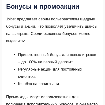
Бонусы и промоакции
1xbet предлагает своим пользователям щедрые
бонусы и акции, что позволяет увеличить шансы
на выигрыш. Среди основных бонусов можно
выделить:
Приветственный бонус для новых игроков
– до 100% на первый депозит.
Регулярные акции для постоянных
клиентов.
Кэшбэк на проигрыши.
Промо-коды могут использоваться для
получения дополнительных бонусов, и они часто