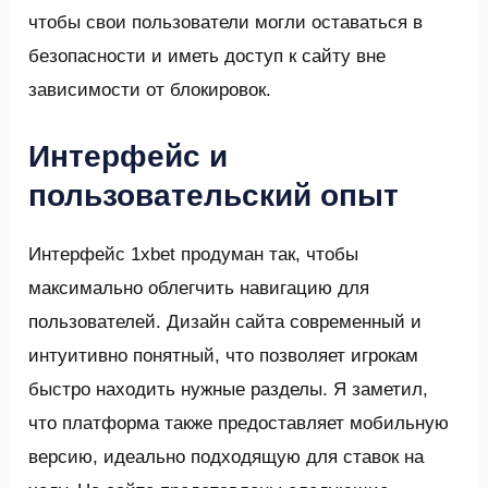
чтобы свои пользователи могли оставаться в
безопасности и иметь доступ к сайту вне
зависимости от блокировок.
Интерфейс и
пользовательский опыт
Интерфейс 1xbet продуман так, чтобы
максимально облегчить навигацию для
пользователей. Дизайн сайта современный и
интуитивно понятный, что позволяет игрокам
быстро находить нужные разделы. Я заметил,
что платформа также предоставляет мобильную
версию, идеально подходящую для ставок на