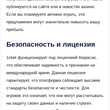
публикуются на сайте или в новостях казино.
Если вы планируете активно играть, эти
предложения могут значительно повысить вашу
прибыль.
Безопасность и лицензия
1xbet функционирует под лицензией Кюрасао,
что обеспечивает надежность и признание на
международной арене. Данная лицензия
гарантирует, что платформа соблюдает высокие
стандарты безопасности и честности. Для
игроков это означает, что они могут рассчитывать
на защиту своих данных и наличие строгих