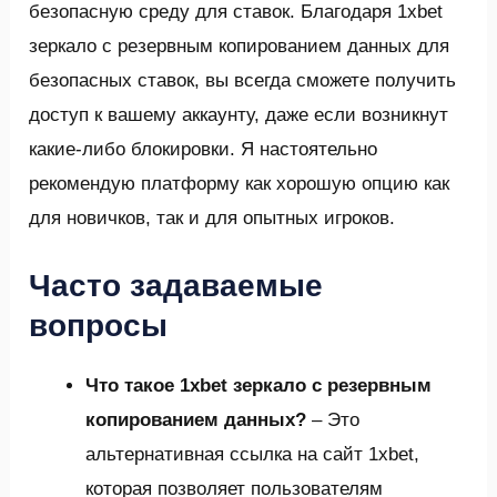
безопасную среду для ставок. Благодаря 1xbet
зеркало с резервным копированием данных для
безопасных ставок, вы всегда сможете получить
доступ к вашему аккаунту, даже если возникнут
какие-либо блокировки. Я настоятельно
рекомендую платформу как хорошую опцию как
для новичков, так и для опытных игроков.
Часто задаваемые
вопросы
Что такое 1xbet зеркало с резервным
копированием данных?
– Это
альтернативная ссылка на сайт 1xbet,
которая позволяет пользователям