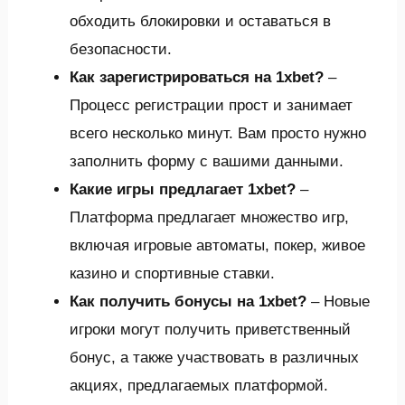
обходить блокировки и оставаться в
безопасности.
Как зарегистрироваться на 1xbet?
–
Процесс регистрации прост и занимает
всего несколько минут. Вам просто нужно
заполнить форму с вашими данными.
Какие игры предлагает 1xbet?
–
Платформа предлагает множество игр,
включая игровые автоматы, покер, живое
казино и спортивные ставки.
Как получить бонусы на 1xbet?
– Новые
игроки могут получить приветственный
бонус, а также участвовать в различных
акциях, предлагаемых платформой.