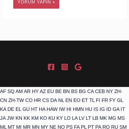
AF
SQ
AM
AR
HY
AZ
EU
BE
BN
BS
BG
CA
CEB
NY
ZH-
CN
ZH-TW
CO
HR
CS
DA
NL
EN
EO
ET
TL
FI
FR
FY
GL
KA
DE
EL
GU
HT
HA
HAW
IW
HI
HMN
HU
IS
IG
ID
GA
IT
JA
JW
KN
KK
KM
KO
KU
KY
LO
LA
LV
LT
LB
MK
MG
MS
ML
MT
MI
MR
MN
MY
NE
NO
PS
FA
PL
PT
PA
RO
RU
SM