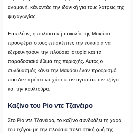
αναμονή, κάνοντάς την ιδανική για τους λάτρεις της
ψυχαγωγίας.
Επιπλέον, η πολιτιστική ποικιλία της Μακάου
προσφέρει στους επισκέπτες την ευκαιρία να
εξερευνήσουν την πλούσια ιστορία και τα
παραδοσιακά έθιμα της περιοχής. Αυτός ο
συνδυασμός κάνει την Μακάου έναν προορισμό
που δεν πρέπει να χάσετε αν αγαπάτε τον τζόγο
και την κουλτούρα.
Καζίνο του Ρίο ντε Τζανέιρο
Στο Ρίο ντε Τζανέιρο, το καζίνο συνδυάζει τη χαρά
του τζόγου με την πλούσια πολιτιστική ζωή της