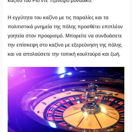
καζίνο του Ρίο ντε Τζανέιρο μοναδικό.
Η εγγύτητα του καζίνο με τις παραλίες και τα
πολιτιστικά μνημεία της πόλης προσθέτει επιπλέον
γοητεία στον προορισμό. Μπορείτε να συνδυάσετε
την επίσκεψη στο καζίνο με εξερεύνηση της πόλης
και να απολαύσετε την τοπική κουλτούρα και ζωή.