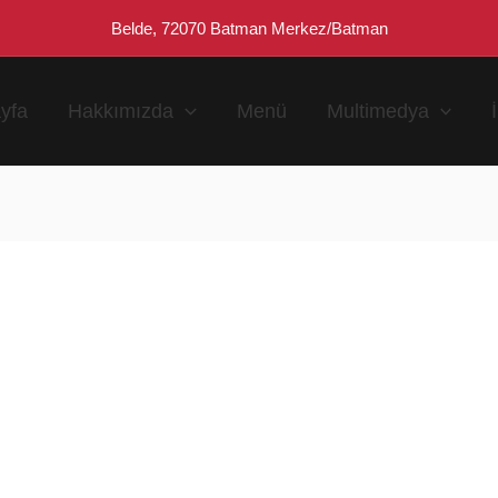
Belde, 72070 Batman Merkez/Batman
yfa
Hakkımızda
Menü
Multimedya
n