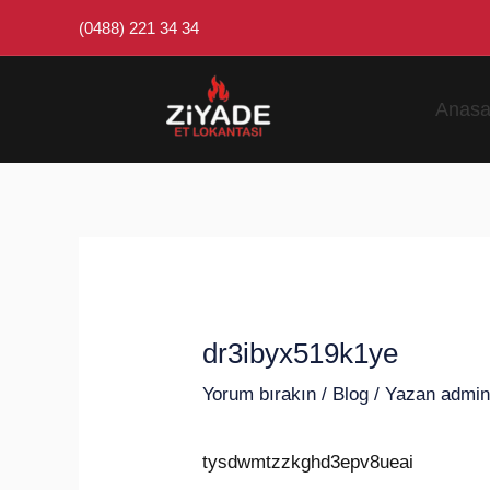
İçeriğe
Post
(0488) 221 34 34
atla
navigation
Anasa
dr3ibyx519k1ye
Yorum bırakın
/
Blog
/ Yazan
admi
tysdwmtzzkghd3epv8ueai