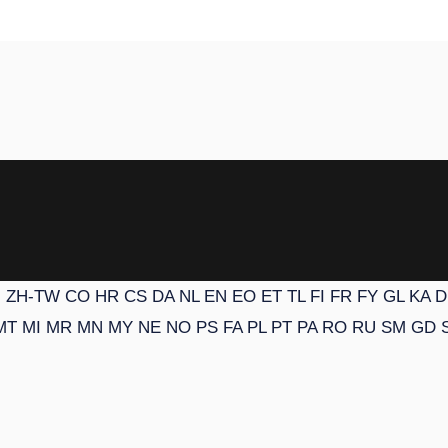
N
ZH-TW
CO
HR
CS
DA
NL
EN
EO
ET
TL
FI
FR
FY
GL
KA
D
MT
MI
MR
MN
MY
NE
NO
PS
FA
PL
PT
PA
RO
RU
SM
GD