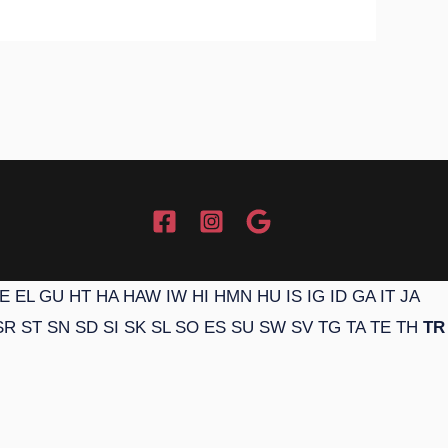
E
EL
GU
HT
HA
HAW
IW
HI
HMN
HU
IS
IG
ID
GA
IT
JA
SR
ST
SN
SD
SI
SK
SL
SO
ES
SU
SW
SV
TG
TA
TE
TH
TR