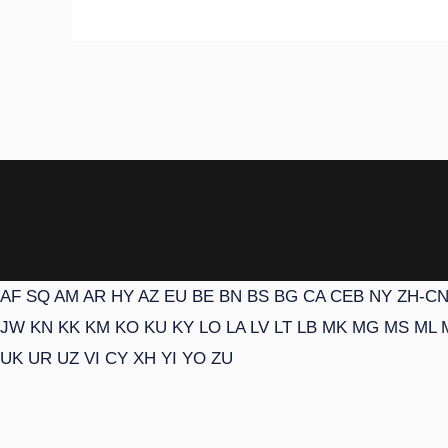
AF
SQ
AM
AR
HY
AZ
EU
BE
BN
BS
BG
CA
CEB
NY
ZH-C
JW
KN
KK
KM
KO
KU
KY
LO
LA
LV
LT
LB
MK
MG
MS
ML
UK
UR
UZ
VI
CY
XH
YI
YO
ZU