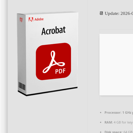
📆 Update: 2026-
Processor:
1 GHz 
RAM:
4 GB for ke
Disk space:
64 GB 