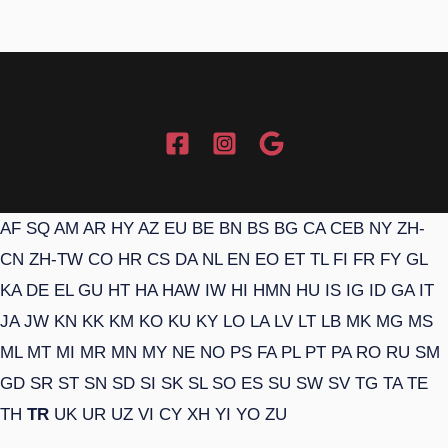
AF
SQ
AM
AR
HY
AZ
EU
BE
BN
BS
BG
CA
CEB
NY
ZH-
CN
ZH-TW
CO
HR
CS
DA
NL
EN
EO
ET
TL
FI
FR
FY
GL
KA
DE
EL
GU
HT
HA
HAW
IW
HI
HMN
HU
IS
IG
ID
GA
IT
JA
JW
KN
KK
KM
KO
KU
KY
LO
LA
LV
LT
LB
MK
MG
MS
ML
MT
MI
MR
MN
MY
NE
NO
PS
FA
PL
PT
PA
RO
RU
SM
GD
SR
ST
SN
SD
SI
SK
SL
SO
ES
SU
SW
SV
TG
TA
TE
TH
TR
UK
UR
UZ
VI
CY
XH
YI
YO
ZU