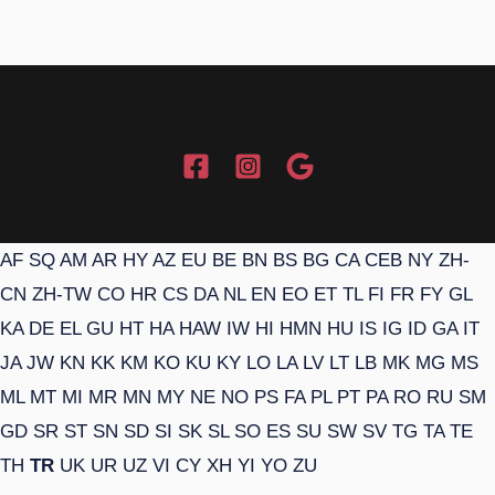
AF
SQ
AM
AR
HY
AZ
EU
BE
BN
BS
BG
CA
CEB
NY
ZH-
CN
ZH-TW
CO
HR
CS
DA
NL
EN
EO
ET
TL
FI
FR
FY
GL
KA
DE
EL
GU
HT
HA
HAW
IW
HI
HMN
HU
IS
IG
ID
GA
IT
JA
JW
KN
KK
KM
KO
KU
KY
LO
LA
LV
LT
LB
MK
MG
MS
ML
MT
MI
MR
MN
MY
NE
NO
PS
FA
PL
PT
PA
RO
RU
SM
GD
SR
ST
SN
SD
SI
SK
SL
SO
ES
SU
SW
SV
TG
TA
TE
TH
TR
UK
UR
UZ
VI
CY
XH
YI
YO
ZU