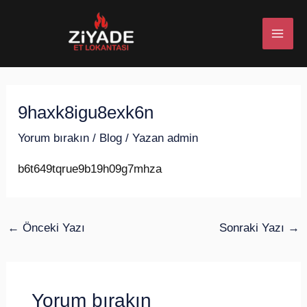
İçeriğe
Post
MAI
atla
navigation
ME
9haxk8igu8exk6n
U
Yorum bırakın
/
Blog
/ Yazan
admin
ESI
b6t649tqrue9b19h09g7mhza
U
←
Önceki Yazı
Sonraki Yazı
→
ESI
Yorum bırakın