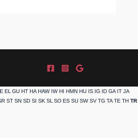
E
EL
GU
HT
HA
HAW
IW
HI
HMN
HU
IS
IG
ID
GA
IT
JA
SR
ST
SN
SD
SI
SK
SL
SO
ES
SU
SW
SV
TG
TA
TE
TH
TR