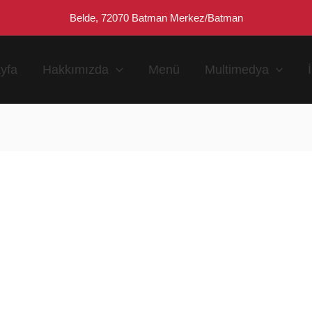
Belde, 72070 Batman Merkez/Batman
yfa
Hakkımızda
Menü
Multimedya
n