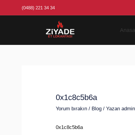
İçeriğe
Post
(0488) 221 34 34
atla
navigation
Anasa
0x1c8c5b6a
Yorum bırakın
/
Blog
/ Yazan
admi
0x1c8c5b6a