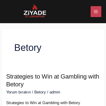
İçeriğe
MAI
atla
ME
U
Betory
ESI
Strategies to Win at Gambling with
Strategies
U
Betory
to
ESI
Win
Yorum bırakın
/
Betory
/
admin
at
Strategies to Win at Gambling with Betory
Gambling