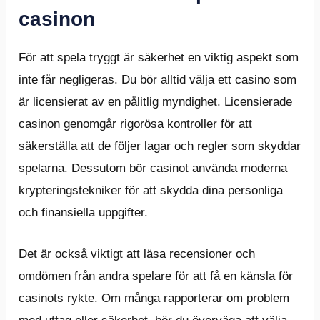
casinon
För att spela tryggt är säkerhet en viktig aspekt som
inte får negligeras. Du bör alltid välja ett casino som
är licensierat av en pålitlig myndighet. Licensierade
casinon genomgår rigorösa kontroller för att
säkerställa att de följer lagar och regler som skyddar
spelarna. Dessutom bör casinot använda moderna
krypteringstekniker för att skydda dina personliga
och finansiella uppgifter.
Det är också viktigt att läsa recensioner och
omdömen från andra spelare för att få en känsla för
casinots rykte. Om många rapporterar om problem