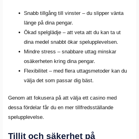
Snabb tillgång till vinster – du slipper vänta
länge på dina pengar.
Ökad spelglädje – att veta att du kan ta ut
dina medel snabbt ökar spelupplevelsen.
Mindre stress – snabbare uttag minskar
osäkerheten kring dina pengar.
Flexibilitet – med flera uttagsmetoder kan du
välja det som passar dig bäst.
Genom att fokusera på att välja ett casino med
dessa fördelar får du en mer tillfredsställande
spelupplevelse.
Tillit och säkerhet på