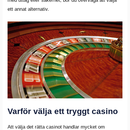
med uttag eller säkerhet, bör du överväga att välja
ett annat alternativ.
Varför välja ett tryggt casino
Att välja det rätta casinot handlar mycket om