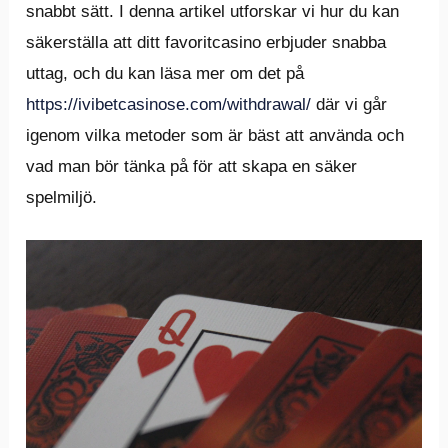
snabbt sätt. I denna artikel utforskar vi hur du kan
säkerställa att ditt favoritcasino erbjuder snabba
uttag, och du kan läsa mer om det på
https://ivibetcasinose.com/withdrawal/
där vi går
igenom vilka metoder som är bäst att använda och
vad man bör tänka på för att skapa en säker
spelmiljö.