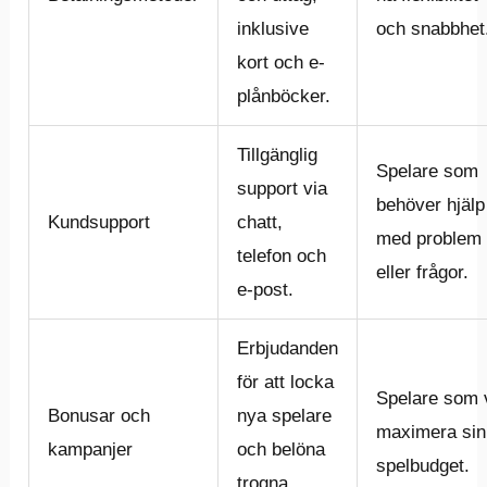
inklusive
och snabbhet
kort och e-
plånböcker.
Tillgänglig
Spelare som
support via
behöver hjälp
Kundsupport
chatt,
med problem
telefon och
eller frågor.
e-post.
Erbjudanden
för att locka
Spelare som v
Bonusar och
nya spelare
maximera sin
kampanjer
och belöna
spelbudget.
trogna