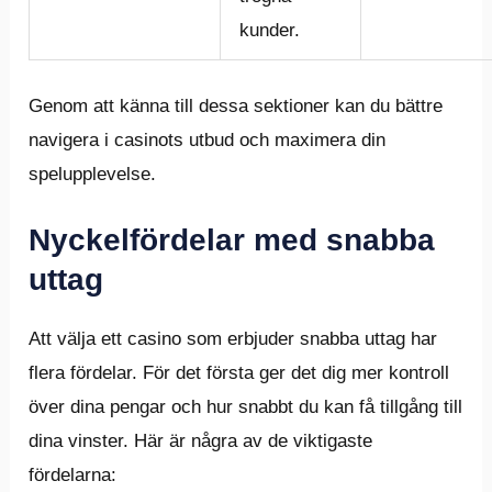
kunder.
Genom att känna till dessa sektioner kan du bättre
navigera i casinots utbud och maximera din
spelupplevelse.
Nyckelfördelar med snabba
uttag
Att välja ett casino som erbjuder snabba uttag har
flera fördelar. För det första ger det dig mer kontroll
över dina pengar och hur snabbt du kan få tillgång till
dina vinster. Här är några av de viktigaste
fördelarna: