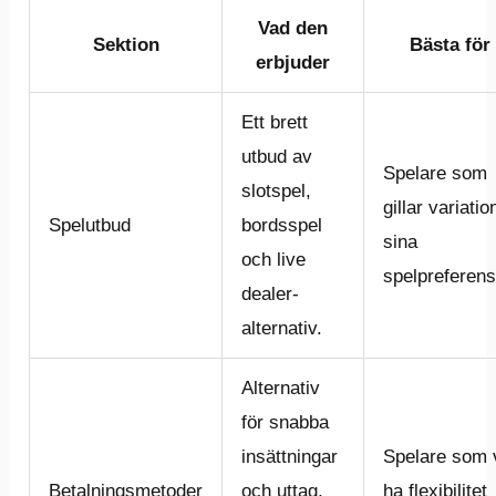
Vad den
Sektion
Bästa för
erbjuder
Ett brett
utbud av
Spelare som
slotspel,
gillar variation
Spelutbud
bordsspel
sina
och live
spelpreferens
dealer-
alternativ.
Alternativ
för snabba
insättningar
Spelare som v
Betalningsmetoder
och uttag,
ha flexibilitet