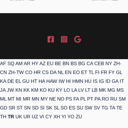
AF
SQ
AM
AR
HY
AZ
EU
BE
BN
BS
BG
CA
CEB
NY
ZH-
CN
ZH-TW
CO
HR
CS
DA
NL
EN
EO
ET
TL
FI
FR
FY
GL
KA
DE
EL
GU
HT
HA
HAW
IW
HI
HMN
HU
IS
IG
ID
GA
IT
JA
JW
KN
KK
KM
KO
KU
KY
LO
LA
LV
LT
LB
MK
MG
MS
ML
MT
MI
MR
MN
MY
NE
NO
PS
FA
PL
PT
PA
RO
RU
SM
GD
SR
ST
SN
SD
SI
SK
SL
SO
ES
SU
SW
SV
TG
TA
TE
TH
TR
UK
UR
UZ
VI
CY
XH
YI
YO
ZU