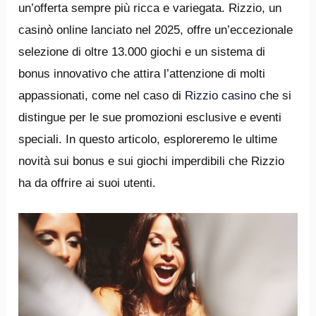
un’offerta sempre più ricca e variegata. Rizzio, un
casinò online lanciato nel 2025, offre un’eccezionale
selezione di oltre 13.000 giochi e un sistema di
bonus innovativo che attira l’attenzione di molti
appassionati, come nel caso di
Rizzio casino
che si
distingue per le sue promozioni esclusive e eventi
speciali. In questo articolo, esploreremo le ultime
novità sui bonus e sui giochi imperdibili che Rizzio
ha da offrire ai suoi utenti.