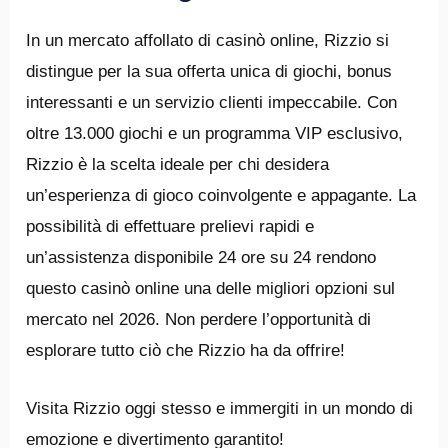
In un mercato affollato di casinò online, Rizzio si
distingue per la sua offerta unica di giochi, bonus
interessanti e un servizio clienti impeccabile. Con
oltre 13.000 giochi e un programma VIP esclusivo,
Rizzio è la scelta ideale per chi desidera
un’esperienza di gioco coinvolgente e appagante. La
possibilità di effettuare prelievi rapidi e
un’assistenza disponibile 24 ore su 24 rendono
questo casinò online una delle migliori opzioni sul
mercato nel 2026. Non perdere l’opportunità di
esplorare tutto ciò che Rizzio ha da offrire!
Visita Rizzio oggi stesso e immergiti in un mondo di
emozione e divertimento garantito!