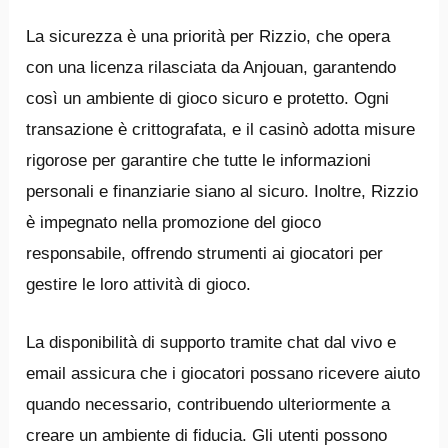
La sicurezza è una priorità per Rizzio, che opera
con una licenza rilasciata da Anjouan, garantendo
così un ambiente di gioco sicuro e protetto. Ogni
transazione è crittografata, e il casinò adotta misure
rigorose per garantire che tutte le informazioni
personali e finanziarie siano al sicuro. Inoltre, Rizzio
è impegnato nella promozione del gioco
responsabile, offrendo strumenti ai giocatori per
gestire le loro attività di gioco.
La disponibilità di supporto tramite chat dal vivo e
email assicura che i giocatori possano ricevere aiuto
quando necessario, contribuendo ulteriormente a
creare un ambiente di fiducia. Gli utenti possono