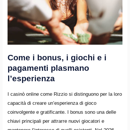
Come i bonus, i giochi e i
pagamenti plasmano
l’esperienza
I casinò online come Rizzio si distinguono per la loro
capacità di creare un’esperienza di gioco
coinvolgente e gratificante. I bonus sono una delle
chiavi principali per attrarre nuovi giocatori e