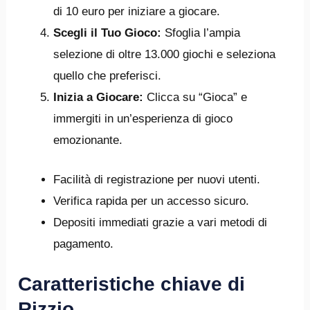
di 10 euro per iniziare a giocare.
Scegli il Tuo Gioco:
Sfoglia l’ampia
selezione di oltre 13.000 giochi e seleziona
quello che preferisci.
Inizia a Giocare:
Clicca su “Gioca” e
immergiti in un’esperienza di gioco
emozionante.
Facilità di registrazione per nuovi utenti.
Verifica rapida per un accesso sicuro.
Depositi immediati grazie a vari metodi di
pagamento.
Caratteristiche chiave di
Rizzio