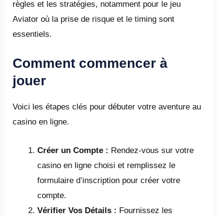
règles et les stratégies, notamment pour le jeu
Aviator où la prise de risque et le timing sont
essentiels.
Comment commencer à
jouer
Voici les étapes clés pour débuter votre aventure au
casino en ligne.
Créer un Compte :
Rendez-vous sur votre
casino en ligne choisi et remplissez le
formulaire d’inscription pour créer votre
compte.
Vérifier Vos Détails :
Fournissez les