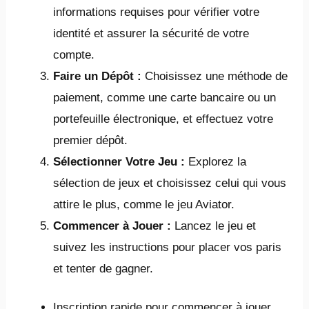
informations requises pour vérifier votre
identité et assurer la sécurité de votre
compte.
Faire un Dépôt :
Choisissez une méthode de
paiement, comme une carte bancaire ou un
portefeuille électronique, et effectuez votre
premier dépôt.
Sélectionner Votre Jeu :
Explorez la
sélection de jeux et choisissez celui qui vous
attire le plus, comme le jeu Aviator.
Commencer à Jouer :
Lancez le jeu et
suivez les instructions pour placer vos paris
et tenter de gagner.
Inscription rapide pour commencer à jouer