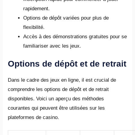
rapidement.
Options de dépôt variées pour plus de
flexibilité.
Accès à des démonstrations gratuites pour se
familiariser avec les jeux.
Options de dépôt et de retrait
Dans le cadre des jeux en ligne, il est crucial de
comprendre les options de dépôt et de retrait
disponibles. Voici un aperçu des méthodes
courantes qui peuvent être utilisées sur les
plateformes de casino.