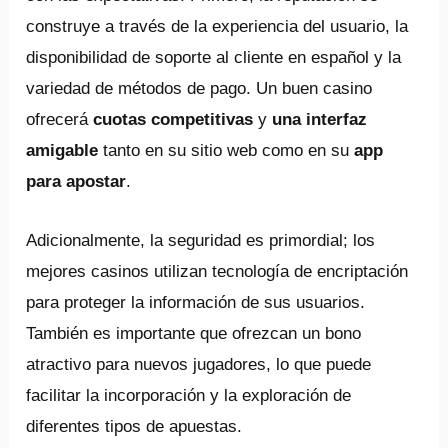
construye a través de la experiencia del usuario, la
disponibilidad de soporte al cliente en español y la
variedad de métodos de pago. Un buen casino
ofrecerá
cuotas competitivas
y
una interfaz
amigable
tanto en su sitio web como en su
app
para apostar
.
Adicionalmente, la seguridad es primordial; los
mejores casinos utilizan tecnología de encriptación
para proteger la información de sus usuarios.
También es importante que ofrezcan un bono
atractivo para nuevos jugadores, lo que puede
facilitar la incorporación y la exploración de
diferentes tipos de apuestas.