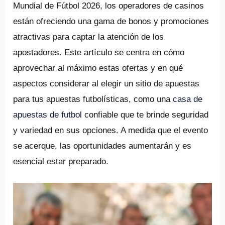
Mundial de Fútbol 2026, los operadores de casinos
están ofreciendo una gama de bonos y promociones
atractivas para captar la atención de los
apostadores. Este artículo se centra en cómo
aprovechar al máximo estas ofertas y en qué
aspectos considerar al elegir un sitio de apuestas
para tus apuestas futbolísticas, como una
casa de
apuestas de futbol
confiable que te brinde seguridad
y variedad en sus opciones. A medida que el evento
se acerque, las oportunidades aumentarán y es
esencial estar preparado.