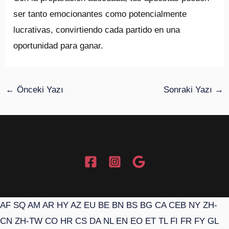
ser tanto emocionantes como potencialmente
lucrativas, convirtiendo cada partido en una
oportunidad para ganar.
←
Önceki Yazı
Sonraki Yazı
→
AF
SQ
AM
AR
HY
AZ
EU
BE
BN
BS
BG
CA
CEB
NY
ZH-
CN
ZH-TW
CO
HR
CS
DA
NL
EN
EO
ET
TL
FI
FR
FY
GL